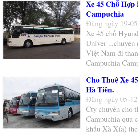
Xe 45 Chỗ Hợp 
Campuchia
Đăng ngày 19-05
Xe 45 chỗ Hyunda
Univer ...chuyên
Việt Nam đi tham
Campuchia Campu
Cho Thuê Xe 45
Hà Tiên.
Đăng ngày 05-1
Cty chuyên cho th
Campuchia qua cử
khẩu Xà Xía) the