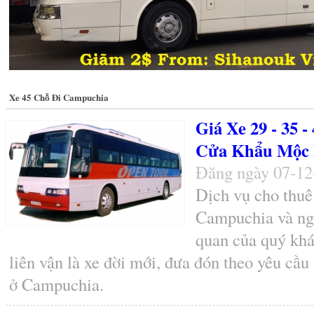
Xe 45 Chỗ Đi Campuchia
Giá Xe 29 - 35
Cửa Khẩu Mộc 
Đăng ngày 07-1
Dịch vụ cho thuê
Campuchia và ngư
quan của quý khá
liên vận là xe đời mới, đưa đón theo yêu cầu
ở Campuchia.