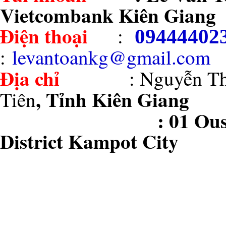
Vietcombank Kiên Giang
Điện thoại
:
09444402
:
levantoankg@gmail.com
Địa chỉ
: Nguyễn Thị 
, Tỉnh Kiên Giang
Tiên
: 01 Ousaphea vi
District Kampot City
Tag :
ve tau phu quoc
|
thue xe ca