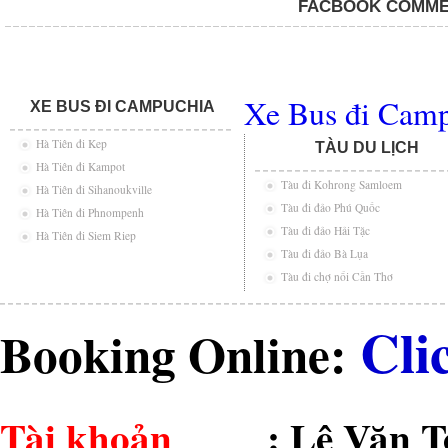
FACBOOK COMM
Xe Bus đi Cam
XE BUS ĐI CAMPUCHIA
Hà Tiên đi Kep
TÀU DU LỊCH
Hà Tiên đi Kampot
Tàu đi Kohrong Samloem
Hà Tiên đi Sihanoukville
Tàu đi đảo Phú Quốc
Hà Tiên đi Phnompenh
Tàu đi đảo Hải Tặc
Hà Tiên đi Siem Riep
Tàu đi đảo Bà Lụa
Tàu đi chợ nổi Cần Thơ
Cli
Booking Online:
Tài khoản
: Lê Văn 