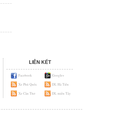
LIÊN KẾT
Facebook
Google+
Xe Phú Quốc
DL Hà Tiên
Xe Cần Thơ
DL miền Tây