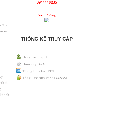
0944440235
Văn Phòng
à Xía
ối rẻ
THỐNG KÊ TRUY CẬP
0
Đang truy cập:
496
Hôm nay:
1920
Tháng hiện tại:
ty
1448351
Tổng lượt truy cập:
ịnh từ
g
 khách