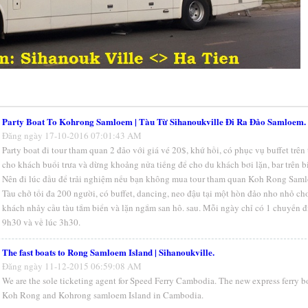
Party Boat To Kohrong Samloem | Tàu Từ Sihanoukville Đi Ra Đảo Samloem.
Đăng ngày 17-10-2016 07:01:43 AM
Party boat đi tour tham quan 2 đảo với giá vé 20$, khứ hồi, có phục vụ buffet trên 
cho khách buổi trưa và dừng khoảng nửa tiếng để cho du khách bơi lặn, bar trên 
Nên đi lúc đầu để trải nghiệm nếu bạn không mua tour tham quan Koh Rong Sam
Tàu chở tối đa 200 người, có buffet, dancing, neo đậu tại một hòn đảo nho nhỏ ch
khách nhảy cầu tàu tắm biển và lặn ngắm san hô. sau. Mỗi ngày chỉ có 1 chuyến đ
9h30 và về lúc 3h30.
The fast boats to Rong Samloem Island | Sihanoukville.
Đăng ngày 11-12-2015 06:59:08 AM
We are the sole ticketing agent for Speed Ferry Cambodia. The new express ferry b
Koh Rong and Kohrong samloem Island in Cambodia.