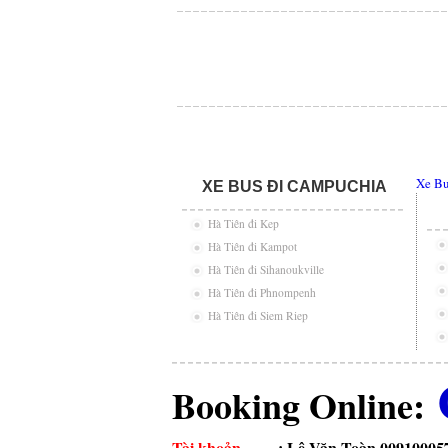
Xe Bu
XE BUS ĐI CAMPUCHIA
Hà Tiên đi Kep
Hà Tiên đi Kampot
Hà Tiên đi Sihanoukville
Hà Tiên đi Phnompenh
Hà Tiên đi Siem Riep
Booking Online:
Tài khoản
: Lê Văn Toàn 00910005