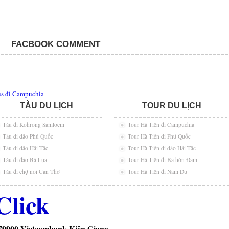
FACBOOK COMMENT
s đi Campuchia
TÀU DU LỊCH
TOUR DU LỊCH
Tàu đi Kohrong Samloem
Tour Hà Tiên đi Campuchia
Tàu đi đảo Phú Quốc
Tour Hà Tiên đi Phú Quốc
Tàu đi đảo Hải Tặc
Tour Hà Tiên đi đảo Hải Tặc
Tàu đi đảo Bà Lụa
Tour Hà Tiên đi Ba hòn Đầm
Tàu đi chợ nổi Cần Thơ
Tour Hà Tiên đi Nam Du
Click
79900 Vietcombank Kiên Giang