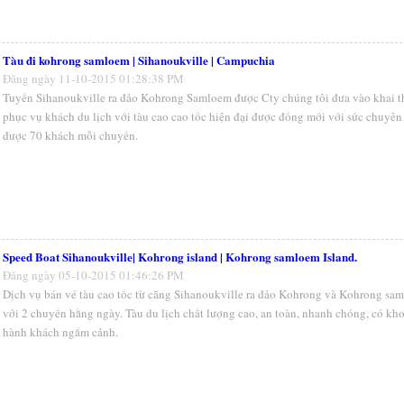
Tàu đi kohrong samloem | Sihanoukville | Campuchia
Đăng ngày 11-10-2015 01:28:38 PM
Tuyến Sihanoukville ra đảo Kohrong Samloem được Cty chúng tôi đưa vào khai t
phục vụ khách du lịch với tàu cao cao tốc hiện đại được đống mới với sức chuyên
được 70 khách mỗi chuyến.
Speed Boat Sihanoukville| Kohrong island | Kohrong samloem Island.
Đăng ngày 05-10-2015 01:46:26 PM
Dịch vụ bán vé tàu cao tốc từ cãng Sihanoukville ra đảo Kohrong và Kohrong sa
với 2 chuyến hằng ngày. Tàu du lịch chất lượng cao, an toàn, nhanh chóng, có kh
hành khách ngắm cảnh.