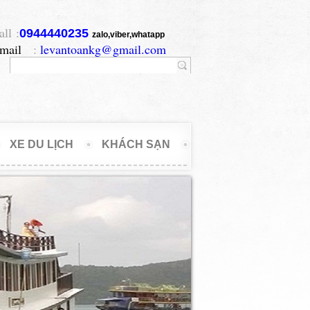
ll :
0944440235
zalo,viber,whatapp
mail
:
levantoankg@gmail.com
XE DU LỊCH
KHÁCH SẠN