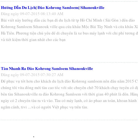
Hướng Dẫn Du Lịch| Đảo Kohrong Samloem| Sihanoukville
Đăng ngày 09-07-2015 08:13:40 AM
Bài viết này hướng dẫn các bạn đi du lịch từ tp Hồ Chí Minh ( Sài Gòn ) đến đảo
Kohrong Samloem Sihanouk ville qua cửa khẩu Mộc Bài Tây Ninh và cửa khẩu X
Hà Tiên. Phương tiện chủ yếu để di chuyển là xe bus máy lạnh với chi phí tương đ
và tiết kiệm thời gian nhất cho các bạn
Tàu Nhanh Ra Đảo Kohrong Samloem Sihanoukville
Đăng ngày 09-07-2015 07:30:27 AM
Để phục vụ tốt hơn cho khách du lịch đảo Kohrong samloem nên đầu năm 2015 C
chúng tôi vừa đống mới tàu cao tốc với sức chuyên chở 70 khách chạy tuyến cố đ
bến tàu Sihanoukville ra đảo Kohrong Samloem với thời gian 40 phút là đến. Hàn
ngày có 2 chuyến tàu ra và vào. Tàu có máy lạnh, có áo phao an toàn, khoan hành
ngắm cảnh, tivi ....và có người Việt phục vụ trên tàu.
.